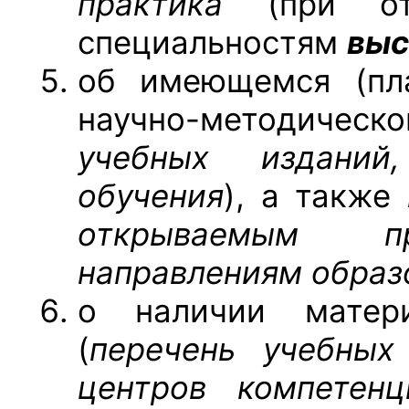
практика
(при отк
специальностям
выс
об имеющемся (пла
научно-методическ
учебных изданий
обучения
), а также
открываемым пр
направлениям образ
о наличии матери
(
перечень учебных 
центров компетен